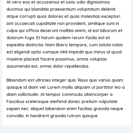
At vero eos et accusamus et iusto odio dignissimos
ducimus qui blanditiis praesentium voluptatum deleniti
atque corrupti quos dolores et quas molestias excepturi
sint occaecati cupiditate non provident, similique sunt in
culpa qui officia deserunt mollitia animi, id est laborum et
dolorum fuga. Et harum quidem rerum facilis est et
expedita distinctio. Nam libero tempore, cum soluta nobis
est eligendi optio cumque nihil impedit quo minus id quod
maxime placeat facere possimus, omnis voluptas
assumenda est, omnis dolor repellendus.
Bibendum est ultricies integer quis. Risus quis varius quam
quisque id diam vel. Lorem mollis aliquam ut porttitor leo a
diam sollicitudin. At tempor commodo ullamcorper a.
Faucibus scelerisque eleifend donec pretium vulputate
sapien nec. Aliquet bibendum enim facilisis gravida neque
convallis. In hendrerit gravida rutrum quisque.