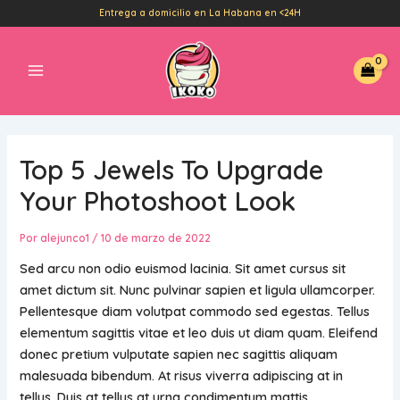
Ir
Navegación
Entrega a domicilio en La Habana en <24H
al
de
Main
contenido
entradas
Menu
Top 5 Jewels To Upgrade
Your Photoshoot Look
Por
alejunco1
/
10 de marzo de 2022
Sed arcu non odio euismod lacinia. Sit amet cursus sit
amet dictum sit. Nunc pulvinar sapien et ligula ullamcorper.
Pellentesque diam volutpat commodo sed egestas. Tellus
elementum sagittis vitae et leo duis ut diam quam. Eleifend
donec pretium vulputate sapien nec sagittis aliquam
malesuada bibendum. At risus viverra adipiscing at in
tellus. Duis at tellus at urna condimentum mattis