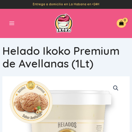
Ir
Entrega a domicilio en La Habana en <24H
al
Main
contenido
Menu
Helado Ikoko Premium
de Avellanas (1Lt)