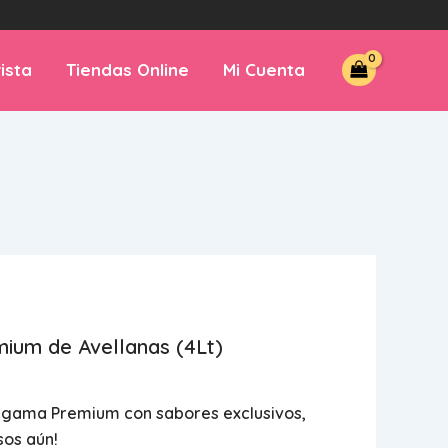
ista
Tiendas Online
Mi Cuenta
ium de Avellanas (4Lt)
 gama Premium con sabores exclusivos,
os aún!