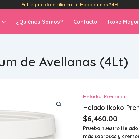
Entrega a domicilio en La Habana en <24H
¿Quiénes Somos?
Contacto
Ikoko Mayor
um de Avellanas (4Lt)
Helados Premium
Helado Ikoko Prem
$
6,460.00
Prueba nuestro Helado
más sabrosos y cremos