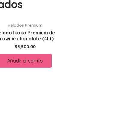
nados
Helados Premium
elado Ikoko Premium de
rownie chocolate (4Lt)
$
8,500.00
Añadir al carrito