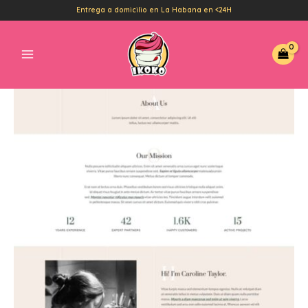
Ir
Entrega a domicilio en La Habana en <24H
al
Main
contenido
Menu