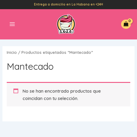
Ir
Entrega a domicilio en La Habana en <24H
al
Main
contenido
Menu
Inicio
/ Productos etiquetados “Mantecado”
Mantecado
No se han encontrado productos que
coincidan con tu selección.