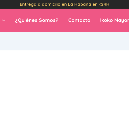
Entrega a domicilio en La Habana en <24H
¿Quiénes Somos?
Contacto
Ikoko Mayor