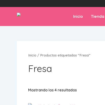
Ir
al
contenido
Inicio
Tienda
Inicio
/ Productos etiquetados “Fresa”
Fresa
Mostrando los 4 resultados